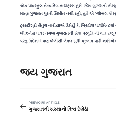
એક પાવરફુલ નેટવર્કિંગ કાર્યક્રમ હશે. જેમાં ગુજરાતી કોમ
માત્ર ગુજરાત પુરતી સિમીત નથી રહી, હવે એ ગ્લોબલ કોમ્
ટ્રસ્ટીશ્રી રીતુલ નારીયાએ ઉમેર્યું કે, બ્રિટીશ પાર્લામેન
બીઝનેસ પાવર તેમજ ગુજરાતની સેવા પ્રવુતિ ની વાત રજૂ ક
પરંતુ વિદેશમાં પણ પોલીસી લેવલ સુધી પ્રભાવ પાડી શક
જય ગુજરાત
PREVIOUS ARTICLE
ગુજરાતની સંસ્થાનો વિશ્વ રેકોર્ડ!