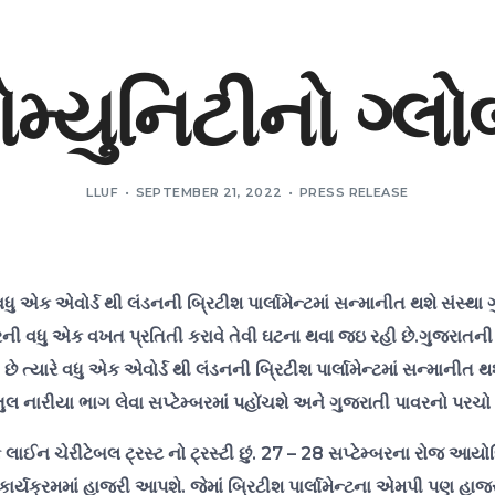
ોમ્યુનિટીનો ગ્
LLUF
SEPTEMBER 21, 2022
PRESS RELEASE
 એક એવોર્ડ થી લંડનની બ્રિટીશ પાર્લામેન્ટમાં સન્માનીત થશે સંસ્થા 
રની વધુ એક વખત પ્રતિતી કરાવે તેવી ઘટના થવા જઇ રહી છે.ગુજરાતની 
ે ત્યારે વધુ એક એવોર્ડ થી લંડનની બ્રિટીશ પાર્લામેન્ટમાં સન્માનીત
ીતુલ નારીયા ભાગ લેવા સપ્ટેમ્બરમાં પહોંચશે અને ગુજરાતી પાવરનો પરચો
ફ લાઈન ચેરીટેબલ ટ્રસ્ટ નો ટ્રસ્ટી છું. 27 – 28 સપ્ટેમ્બરના રોજ આયો
્યક્રમમાં હાજરી આપશે. જેમાં બ્રિટીશ પાર્લામેન્ટના એમપી પણ હાજર રહ