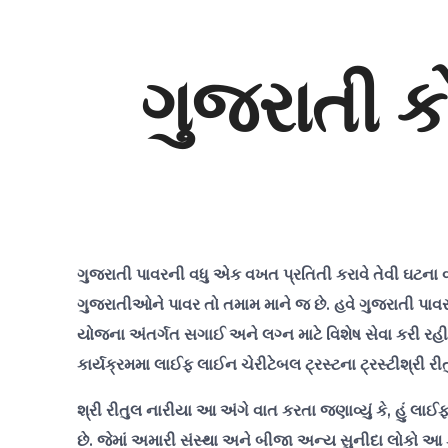
ગુજરાતી ક
ગુજરાતી પાવરની વધુ એક વખત પ્રતિતી કરાવે તેવી ઘટના વધુ
ગુજરાતીઓને પાવર તો તમામ માને જ છે. હવે ગુજરાતી પાવ
યોજના અંતર્ગત સગાઈ અને લગ્ન માટે વિશેષ સેવા કરી રહી છ
કાર્યક્રમમા લાઈફ લાઈન ચેરીટેબલ ટ્રસ્ટના ટ્રસ્ટીશ્રી ર
શ્રી રીતુલ નારીયા આ અંગે વાત કરતા જણાવ્યું કે, હું લાઈ
છે. જેમાં અમારી સંસ્થા અને બીજા અન્ય સુનીદા લોકો આ કાર