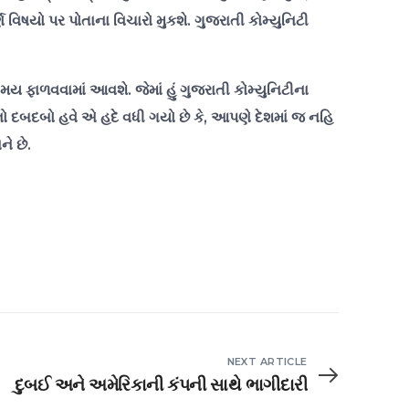
ણ વિષયો પર પોતાના વિચારો મુકશે. ગુજરાતી કોમ્યુનિટી
સ સમય ફાળવવામાં આવશે. જેમાં હું ગુજરાતી કોમ્યુનિટીના
નો દબદબો હવે એ હદે વધી ગયો છે કે, આપણે દેશમાં જ નહિ
ે છે.
NEXT ARTICLE
દુબઈ અને અમેરિકાની કંપની સાથે ભાગીદારી