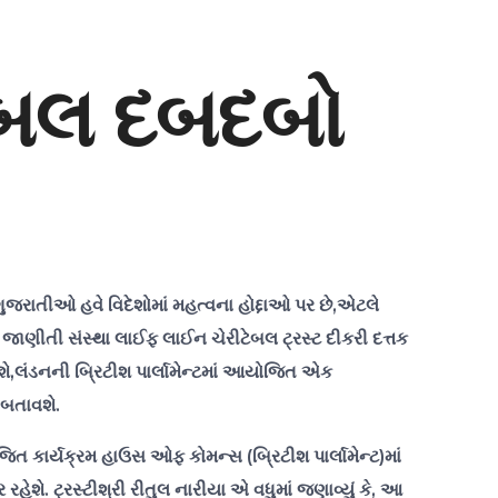
લોબલ દબદબો
ગુજરાતીઓ હવે વિદેશોમાં મહત્વના હોદ્દાઓ પર છે,એટલે
જાણીતી સંસ્થા લાઈફ લાઈન ચેરીટેબલ ટ્રસ્ટ દીકરી દત્તક
 થશે,લંડનની બ્રિટીશ પાર્લામેન્ટમાં આયોજિત એક
 બતાવશે.
જિત કાર્યક્રમ હાઉસ ઓફ કોમન્સ (બ્રિટીશ પાર્લામેન્ટ)માં
ેશે. ટ્રસ્ટીશ્રી રીતુલ નારીયા એ વધુમાં જણાવ્યું કે, આ