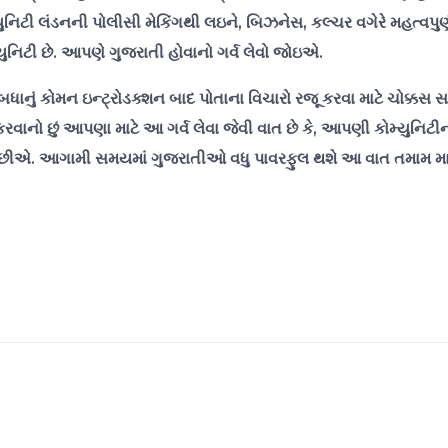
્યુનિટી લંડનની પોલીસી મેકિંગથી લઇને, બિઝનેસ, કલ્ચર વગેરે મહત્વપુર્
યુનિટી છે. આપણે ગુજરાતી હોવાનો ગર્વ લેવો જોઇએ.
્ટમાં બધાનું કોમન ઇન્ટ્રોડક્શન બાદ પોતાના વિચારો રજૂ કરવા માટે ચોક્ક
રવાનો છું આપણા માટે આ ગર્વ લેવા જેવી વાત છે કે, આપણી કોમ્યુનિટી
ીએ છીએ. આગામી સમયમાં ગુજરાતીઓ વધુ પાવરફુલ થશે આ વાત તમામ માન